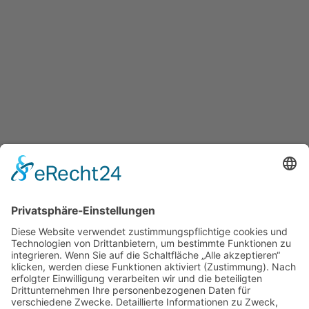
NEUESTE BEITRÄGE
Tagesmüdigkeit nach Corona –
das hilft
Detektivarbeit im Schlaflabor
Schluss mit Schnarchen!
NEWS
AKTUELLES
IMPRESSUM
IMPRESSUM
KONTAKT
DISCLAIMER
DATENSCHUTZERKLÄRUNG